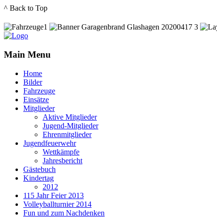
^ Back to Top
Main Menu
Home
Bilder
Fahrzeuge
Einsätze
Mitglieder
Aktive Mitglieder
Jugend-Mitglieder
Ehrenmitglieder
Jugendfeuerwehr
Wettkämpfe
Jahresbericht
Gästebuch
Kindertag
2012
115 Jahr Feier 2013
Volleyballturnier 2014
Fun und zum Nachdenken