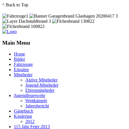
^ Back to Top
Main Menu
Home
Bilder
Fahrzeuge
Einsätze
Mitglieder
Aktive Mitglieder
Jugend-Mitglieder
Ehrenmitglieder
Jugendfeuerwehr
Wettkämpfe
Jahresbericht
Gästebuch
Kindertag
2012
115 Jahr Feier 2013