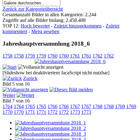
Zurück zur Kategorieübersicht
Gesamtanzahl Bilder in allen Kategorien: 2.244
Zugriffe auf alle Bilder bislang: 2.458.408
TOP 12:
Hoch bewertet
-
Zuletzt hinzugekommen
-
Zuletzt
kommentiert
-
Meist gesehen
Jahreshauptversammlung 2018_6
1758
1758
1759
1759
1760
1760
1761
1761
1762
1762
[Slideshow bei deaktiviertem JacaScript nicht nutzbar]
Zurück
Bild 5 von 16
Weiter
Bild 7 von 16
1764
1764
1765
1765
1766
1766
1767
1767
1768
1768
1769
1769
1770
1770
1771
1771
1772
1772
1773
1773