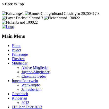
^ Back to Top
Main Menu
Home
Bilder
Fahrzeuge
Einsätze
Mitglieder
Aktive Mitglieder
Jugend-Mitglieder
Ehrenmitglieder
Jugendfeuerwehr
Wettkämpfe
Jahresbericht
Gästebuch
Kindertag
2012
115 Jahr Feier 2013